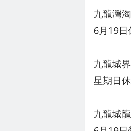
九龍灣淘
6月19
九龍城界
星期日休
九龍城龍
6月19日