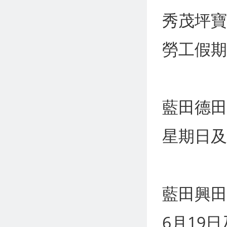
秀茂坪寶
勞工假期
藍田德田
星期日及
藍田興田
6月19