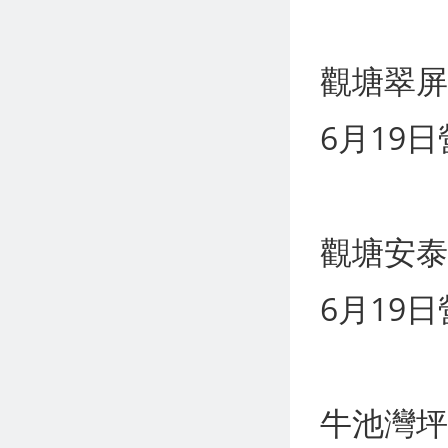
觀塘翠屏
6月19日
觀塘安泰
6月19日
牛池灣坪