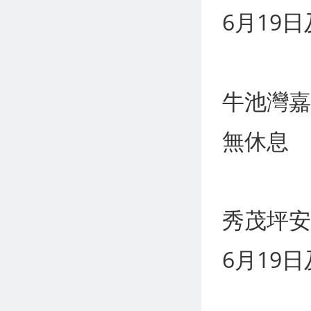
6月19
牛池灣嘉
無休息
秀茂坪安
6月19