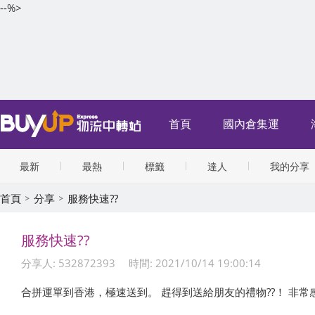
--%>
首頁
國內倉集運
最新
最熱
標籤
達人
我的分享
首頁
分享
服務快速??
服務快速??
分享人: 532872393
時間: 2021/10/14 19:00:14
合拼運單到香港，極速送到。 趕得到送給朋友的禮物??！ 非常感