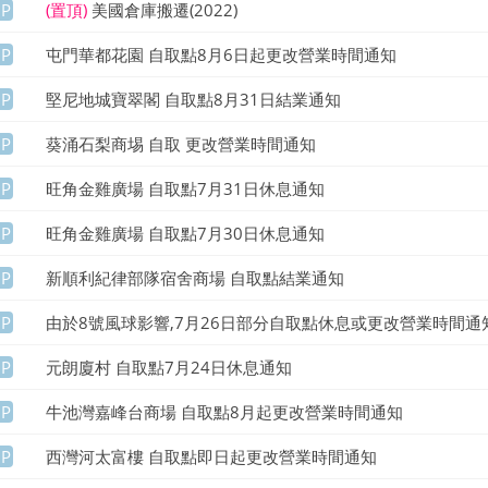
UP
(置頂)
美國倉庫搬遷(2022)
UP
屯門華都花園 自取點8月6日起更改營業時間通知
UP
堅尼地城寶翠閣 自取點8月31日結業通知
UP
葵涌石梨商埸 自取 更改營業時間通知
UP
旺角金雞廣場 自取點7月31日休息通知
UP
旺角金雞廣場 自取點7月30日休息通知
UP
新順利紀律部隊宿舍商場 自取點結業通知
UP
由於8號風球影響,7月26日部分自取點休息或更改營業時間通
UP
元朗廈村 自取點7月24日休息通知
UP
牛池灣嘉峰台商場 自取點8月起更改營業時間通知
UP
西灣河太富樓 自取點即日起更改營業時間通知