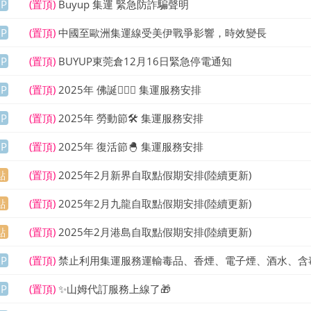
UP
(置頂)
Buyup 集運 緊急防詐騙聲明
UP
(置頂)
中國至歐洲集運線受美伊戰爭影響，時效變長
UP
(置頂)
BUYUP東莞倉12月16日緊急停電通知
UP
(置頂)
2025年 佛誕🧘🏻‍♂️ 集運服務安排
UP
(置頂)
2025年 勞動節🛠️ 集運服務安排
UP
(置頂)
2025年 復活節🐣 集運服務安排
點
(置頂)
2025年2月新界自取點假期安排(陸續更新)
點
(置頂)
2025年2月九龍自取點假期安排(陸續更新)
點
(置頂)
2025年2月港島自取點假期安排(陸續更新)
UP
(置頂)
禁止利用集運服務運輸毒品、香煙、電子煙、酒水、含
UP
(置頂)
✨山姆代訂服務上線了🎁