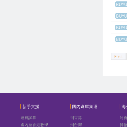
BUY
BUY
BUY
BUY
First
新手支援
國內倉庫集運
海
運費試算
到香港
到
國內至香港教學
到台灣
貨