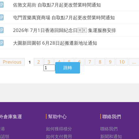
UP
佐敦文苑街 自取點7月起更改營業時間通知
UP
屯門置樂萬寶商場 自取點7月起更改營業時間通知
UP
2026年 7月1日香港回歸紀念日🇭🇰 集運服務安排
UP
大圍新田圍邨 6月28日起搬遷新地址通知
Previous
2
3
4
5
6
7
8
9
10
...
1
外倉庫集運
幫助中心
聯絡我們
香港
如何獲得積分
聯絡我們
物認領
如何支付費用
新聞和通知