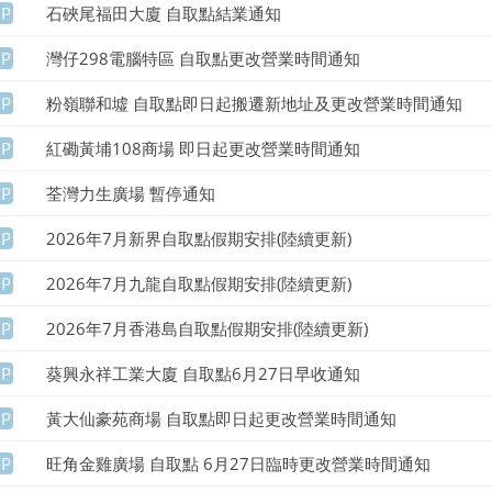
UP
石硤尾福田大廈 自取點結業通知
UP
灣仔298電腦特區 自取點更改營業時間通知
UP
粉嶺聯和墟 自取點即日起搬遷新地址及更改營業時間通知
UP
紅磡黃埔108商場 即日起更改營業時間通知
UP
荃灣力生廣場 暫停通知
UP
2026年7月新界自取點假期安排(陸續更新)
UP
2026年7月九龍自取點假期安排(陸續更新)
UP
2026年7月香港島自取點假期安排(陸續更新)
UP
葵興永祥工業大廈 自取點6月27日早收通知
UP
黃大仙豪苑商場 自取點即日起更改營業時間通知
UP
旺角金雞廣場 自取點 6月27日臨時更改營業時間通知