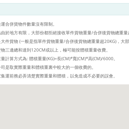
快運合併貨物件數量沒有限制。
點由於地方有限，大部份都拒絕接收單件貨物重量/合併後貨物總重量超
大件貨物 (一般是指單件貨物重量/合併後貨物總重量超20KG)，
貨物三邊總和達到120CM或以上，極可能按體積重量收費。
計算方式為: 體積重量(KG)=長(CM)*寬(CM)*高(CM)/6000。
公司是取實際重量和體積重裏中較大的一個收費的。
家集運前務必弄清楚實際重量和體積，以免造成不必要的誤會。