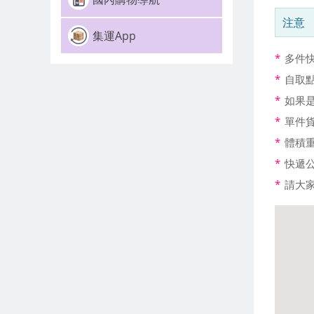
注意
集運App
*
多件
*
自取
*
如果是
*
單件
*
體積重量
*
快遞
*
請大