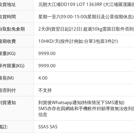
取貨地址
元朗大江埔DD109 LOT 1363RP (大江埔羅漢園
取貨時間
星期一至六09:00-15:00(星期日及公眾假期休息)
自取點免倉期
2天(到貨翌日起計2日) 超過50kg需當日取件
逾期收費
10HKD/天(按件計例如:分單3包當3件計)
限重(KG)
9999.00
單件限重(KG)
9999.00
限長(M)
4.00
能否到付
不支持
到貨通知
到貨後Whatsapp通知(特殊情況下SMS通知)
SMS亦存在因網絡和手機軟件封鎖導致無法收到
信息
備註:
SSAS SAS