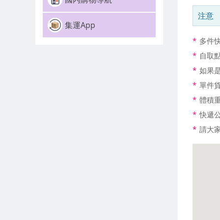
注意
集運App
*
多件
*
自取
*
如果是
*
單件
*
體積重量
*
快遞
*
請大