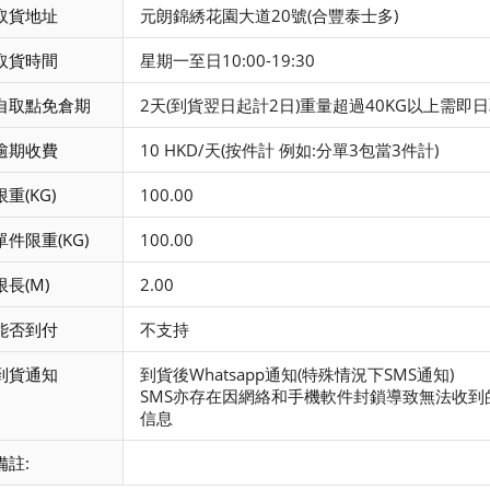
取貨地址
元朗錦綉花園大道20號(合豐泰士多)
取貨時間
星期一至日10:00-19:30
自取點免倉期
2天(到貨翌日起計2日)重量超過40KG以上需
逾期收費
10 HKD/天(按件計 例如:分單3包當3件計)
限重(KG)
100.00
單件限重(KG)
100.00
限長(M)
2.00
能否到付
不支持
到貨通知
到貨後Whatsapp通知(特殊情況下SMS通知)
SMS亦存在因網絡和手機軟件封鎖導致無法收到
信息
備註: