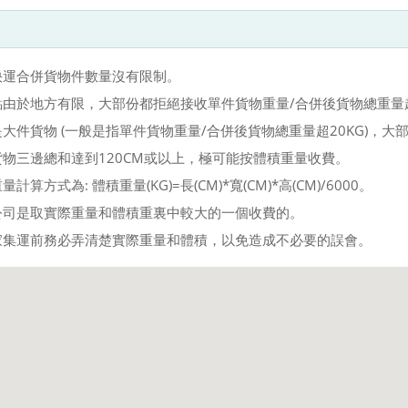
快運合併貨物件數量沒有限制。
點由於地方有限，大部份都拒絕接收單件貨物重量/合併後貨物總重量超
大件貨物 (一般是指單件貨物重量/合併後貨物總重量超20KG)，
貨物三邊總和達到120CM或以上，極可能按體積重量收費。
計算方式為: 體積重量(KG)=長(CM)*寬(CM)*高(CM)/6000。
公司是取實際重量和體積重裏中較大的一個收費的。
家集運前務必弄清楚實際重量和體積，以免造成不必要的誤會。