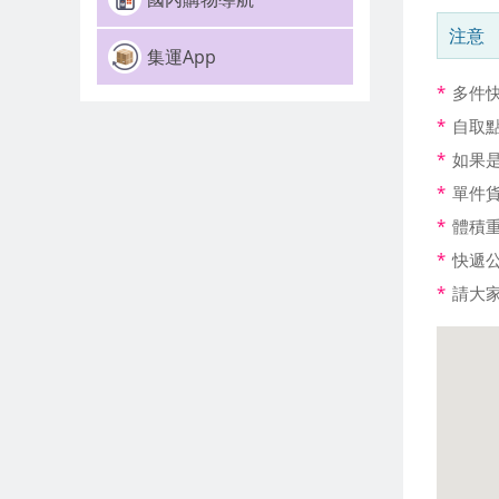
注意
集運App
*
多件
*
自取
*
如果是
*
單件
*
體積重量
*
快遞
*
請大