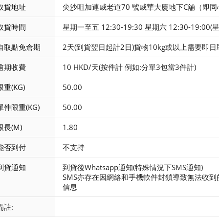
取貨地址
尖沙咀加連威老道70 號威華大廈地下C舖（即
取貨時間
星期一至五 12:30-19:30 星期六 12:30-19:
自取點免倉期
2天(到貨翌日起計2日)貨物10kg或以上需要即
逾期收費
10 HKD/天(按件計 例如:分單3包當3件計)
限重(KG)
50.00
單件限重(KG)
50.00
限長(M)
1.80
能否到付
不支持
到貨通知
到貨後Whatsapp通知(特殊情況下SMS通知)
SMS亦存在因網絡和手機軟件封鎖導致無法收到
信息
備註: