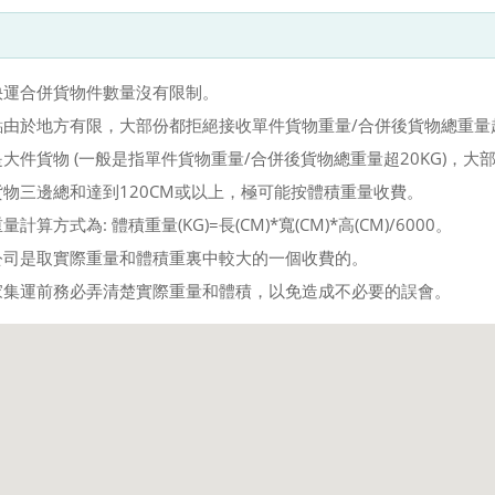
快運合併貨物件數量沒有限制。
點由於地方有限，大部份都拒絕接收單件貨物重量/合併後貨物總重量超
大件貨物 (一般是指單件貨物重量/合併後貨物總重量超20KG)，
貨物三邊總和達到120CM或以上，極可能按體積重量收費。
計算方式為: 體積重量(KG)=長(CM)*寬(CM)*高(CM)/6000。
公司是取實際重量和體積重裏中較大的一個收費的。
家集運前務必弄清楚實際重量和體積，以免造成不必要的誤會。