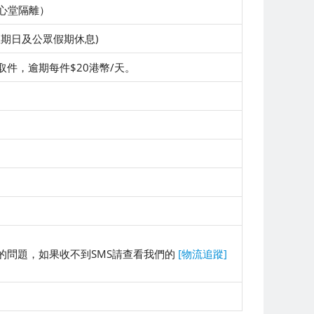
同心堂隔離）
00(星期日及公眾假期休息)
日取件，逾期每件$20港幣/天。
的問題，如果收不到SMS請查看我們的
[物流追蹤]