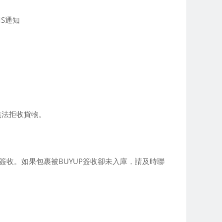
S通知
無法拒收貨物。
簽收。如果包裹被BUYUP簽收卻未入庫，請及時聯