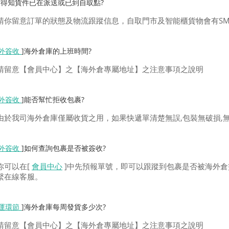
何得知貨件已在派送或已到自取點?
請你留意訂單的狀態及物流跟蹤信息，自取門市及智能櫃貨物會有SM
外簽收
]海外倉庫的上班時間?
請留意【會員中心】之【海外倉專屬地址】之注意事項之說明
外簽收
]能否幫忙拒收包裹?
由於我司海外倉庫僅屬收貨之用，如果快遞單清楚無誤,包裝無破損,
外簽收
]如何查詢包裹是否被簽收?
你可以在[
會員中心
]中先預報單號，即可以跟蹤到包裹是否被海外倉
繫在線客服。
運環節
]海外倉庫每周發貨多少次?
請留意【會員中心】之【海外倉專屬地址】之注意事項之說明