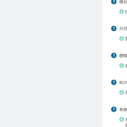
積分
只可
體積
BU
有效