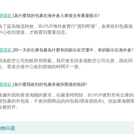
運環節
]為什麼我的包裹在海外倉入庫後沒有重量顯示?
為了提高物流時效，BUYUP海外倉實行"貨到即發"，倉庫收到包裹
中心收到貨後，才能看到重量信息。
運環節
]同一天的出庫包裹為什麼有的顯示在空運中，有的顯示在海外倉?
因為航空公司的航班有限載，我司會安排多個航空公司出貨，因此同
上。香港分拔中心收到貨物的時間不一致。
運環節
]為什麼我收到的包裹有被拆開過的痕跡?
根據外国和香港海關的要求，在嚴查時間段，BUYUP會對所有出庫
開包裹的外包裝，不會拆開商品的內包裝(環保袋除外)。但如果海關
会被拆开。
购物问题