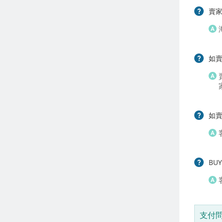
賣
如
如
BU
支付