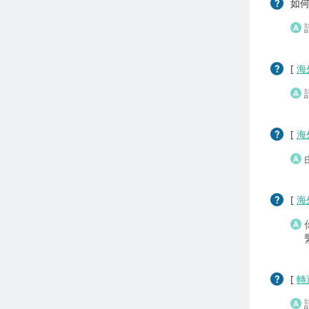
如
[
海
[
海
[
海
[
轉