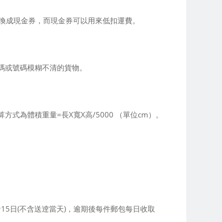
兌換成現金券，而現金券可以用來低扣運費。
碼或號碼模糊不清的貨物。
為體積重量=長X寬X高/5000 （單位cm）。
15日(不含送逹當天)，逾期後每件郵包每日收取