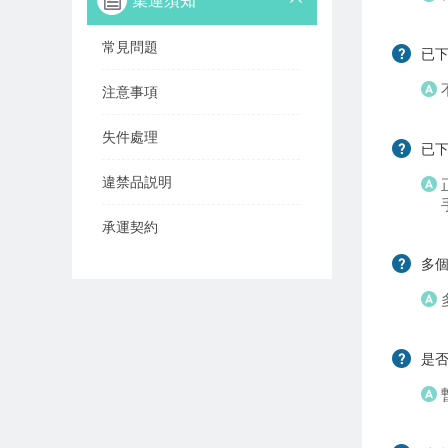
集運須知
常見問題
已
注意事項
失件處理
已
違禁品説明
承運契約
多個
是