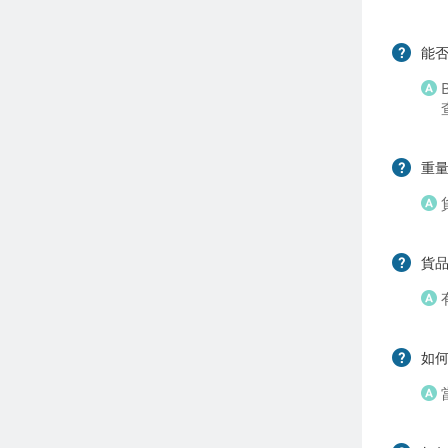
能否
重量
貨品
如何