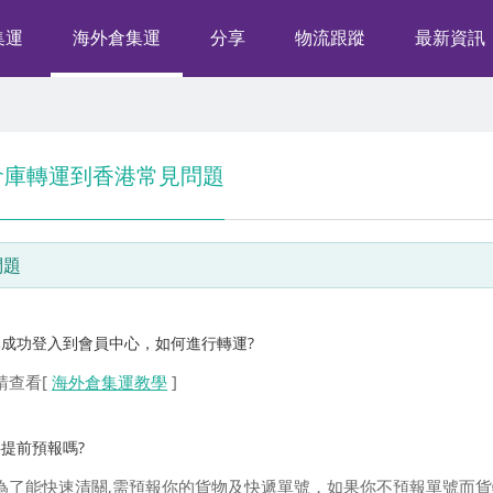
集運
海外倉集運
分享
物流跟蹤
最新資訊
倉庫轉運到香港常見問題
問題
已成功登入到會員中心，如何進行轉運?
請查看[
海外倉集運教學
]
提前預報嗎?
為了能快速清關,需預報你的貨物及快遞單號，如果你不預報單號而