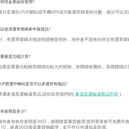
和現金券如何使用?
積分是通BUYUP網站或手機APP成功集運所積累的分數，積分可以
以使用運單號碼來申報貨品?
對，有運單號碼才能說明貨物是你的，海外倉不簽收任何沒有運單號
重量是怎樣計算?
如果是重量比較輕而體積比較大的貨物，按體積收費的，具體體積計算方式
YUP貨運中轉站是否可以承運所有物品?
禁運倉儲及運輸違禁品,請你留意我們的[
倉儲及運輸違禁品列表
]。
存倉期是多少?
海外倉有效存倉期是30日，逾期後當棄貨處理;貨到香港倉可免費存倉
$10，超過30日後當棄貨物處理，並不作任何通知及賠償。