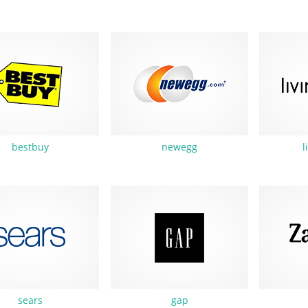
bestbuy
newegg
l
sears
gap