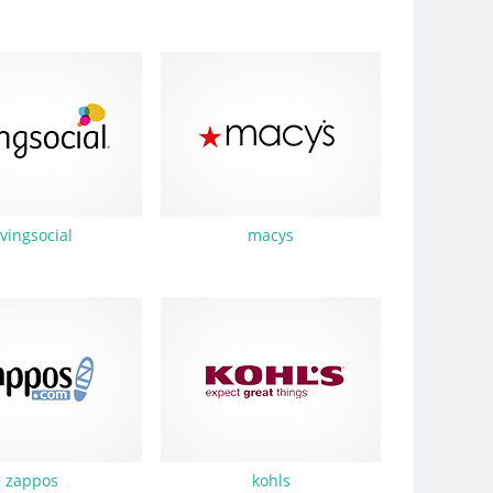
ivingsocial
macys
zappos
kohls