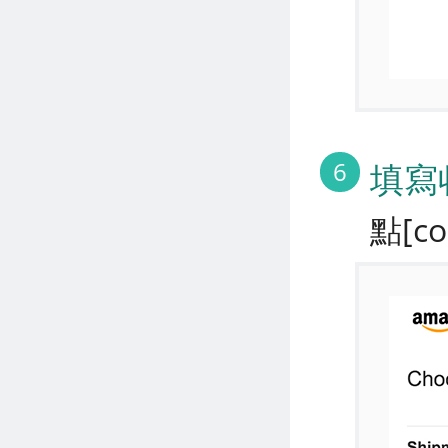
6
填寫
點[c