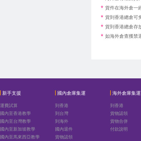
*
貨件在海外倉一
*
貨到香港總倉可免
*
貨到香港總倉存
*
如海外倉查獲禁運
新手支援
國內倉庫集運
海外倉庫集運
運費試算
到香港
到香港
國內至香港教學
到台灣
貨物認領
國內至台灣教學
到海外
貨物合併
國內至新加坡教學
國內退件
付款說明
國內至馬來西亞教學
貨物認領