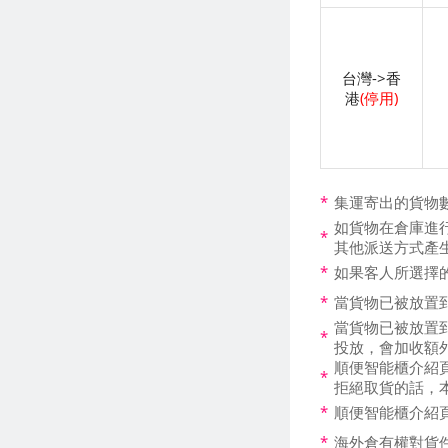
台灣->香
港
(停用)
*
集運寄出的貨物
如貨物在倉庫進行
*
其他派送方式產
*
如果客人所選擇
*
當貨物已被放置
當貨物已被放置
*
投放，會加收額
順便智能櫃介紹
*
拒絕取貨的話，
*
順便智能櫃介紹頁
*
海外倉有權對貨